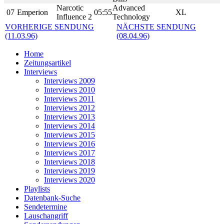
Narcotic
Advanced
07
Emperion
05:55
XL
Influence 2
Technology
VORHERIGE SENDUNG
NÄCHSTE SENDUNG
(11.03.96)
(08.04.96)
Home
Zeitungsartikel
Interviews
Interviews 2009
Interviews 2010
Interviews 2011
Interviews 2012
Interviews 2013
Interviews 2014
Interviews 2015
Interviews 2016
Interviews 2017
Interviews 2018
Interviews 2019
Interviews 2020
Playlists
Datenbank-Suche
Sendetermine
Lauschangriff