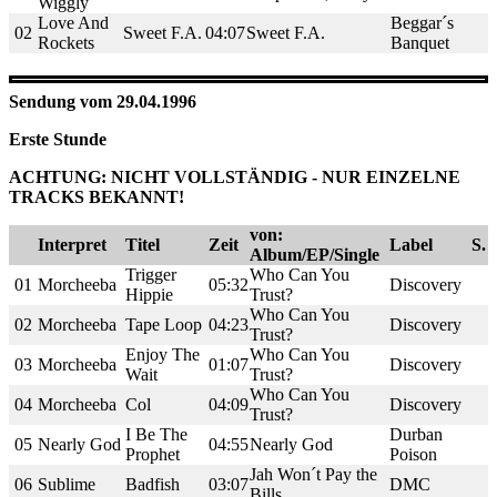
Wiggly
Love And
Beggar´s
02
Sweet F.A.
04:07
Sweet F.A.
Rockets
Banquet
Sendung vom 29.04.1996
Erste Stunde
ACHTUNG: NICHT VOLLSTÄNDIG - NUR EINZELNE
TRACKS BEKANNT!
von:
Interpret
Titel
Zeit
Label
S.
Album/EP/Single
Trigger
Who Can You
01
Morcheeba
05:32
Discovery
Hippie
Trust?
Who Can You
02
Morcheeba
Tape Loop
04:23
Discovery
Trust?
Enjoy The
Who Can You
03
Morcheeba
01:07
Discovery
Wait
Trust?
Who Can You
04
Morcheeba
Col
04:09
Discovery
Trust?
I Be The
Durban
05
Nearly God
04:55
Nearly God
Prophet
Poison
Jah Won´t Pay the
06
Sublime
Badfish
03:07
DMC
Bills