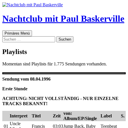
Zum
Inhalt
springen
Nachtclub mit Paul Baskerville
Suchen
Primäres Menü
Suchen
nach:
Playlists
Momentan sind Playlists für 1.775 Sendungen vorhanden.
Sendung vom 08.04.1996
Erste Stunde
ACHTUNG: NICHT VOLLSTÄNDIG - NUR EINZELNE
TRACKS BEKANNT!
von:
Interpret
Titel
Zeit
Label
S.
Album/EP/Single
Uncle
01
Francis
03:03
Jump Back, Baby
Teenbeat