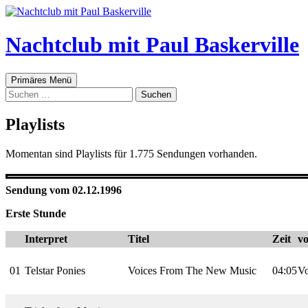
Zum
Inhalt
springen
Nachtclub mit Paul Baskerville
Suchen
Primäres Menü
Suchen
nach:
Playlists
Momentan sind Playlists für 1.775 Sendungen vorhanden.
Sendung vom 02.12.1996
Erste Stunde
Interpret
Titel
Zeit
vo
01
Telstar Ponies
Voices From The New Music
04:05
Vo