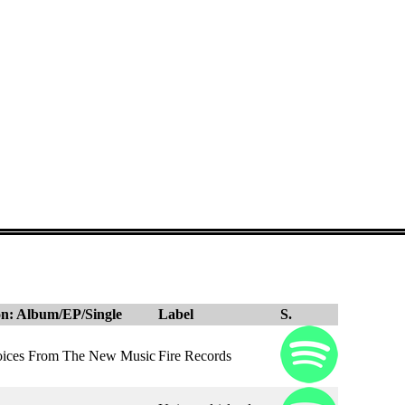
n: Album/EP/Single
Label
S.
ices From The New Music
Fire Records