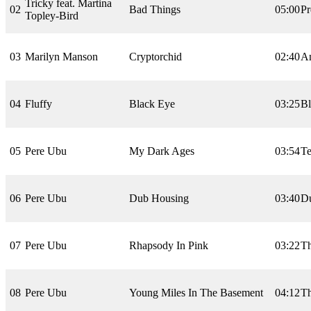
Tricky feat. Martina
02
Bad Things
05:00
Pr
Topley-Bird
03
Marilyn Manson
Cryptorchid
02:40
An
04
Fluffy
Black Eye
03:25
Bl
05
Pere Ubu
My Dark Ages
03:54
Te
06
Pere Ubu
Dub Housing
03:40
D
07
Pere Ubu
Rhapsody In Pink
03:22
Th
08
Pere Ubu
Young Miles In The Basement
04:12
Th